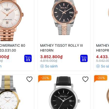
POWERMATIC 80
MATHEY TISSOT ROLLY III
MATHEY
33.031.00
H810RN
H810P
000₫
3.852.800₫
4.433
0₫
4.816.000₫
5.542.0
-20%
-20%