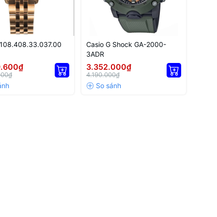
T108.408.33.037.00
Casio G Shock GA-2000-
3ADR
9.600₫
3.352.000₫
000₫
4.190.000₫