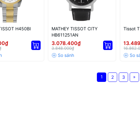
ISSOT H450BI
MATHEY TISSOT CITY
Tissot 
HB611251AN
00₫
3.078.400₫
13.48
₫
3.848.000₫
16.862.
1
»
2
3