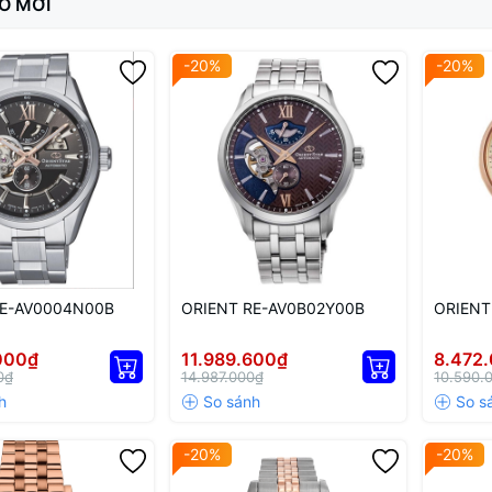
Ồ MỚI
-20%
-20%
RE-AV0004N00B
ORIENT RE-AV0B02Y00B
ORIENT
000₫
11.989.600₫
8.472
0₫
14.987.000₫
10.590.
-20%
-20%