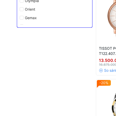
Olympia
Orient
Gemax
Tissot
Casio
TISSOT 
T122.407.
13.500.
16.875.00
-20%