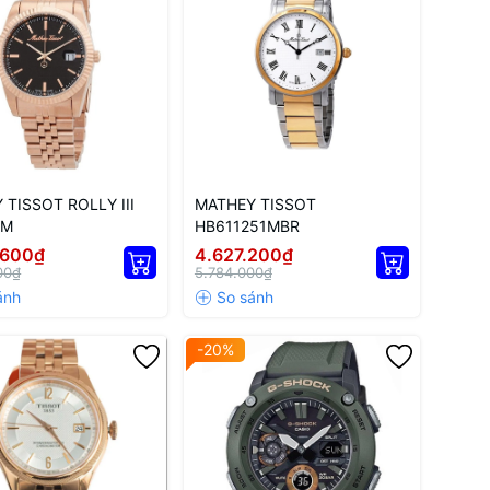
 TISSOT ROLLY III
MATHEY TISSOT
RM
HB611251MBR
.600₫
4.627.200₫
00₫
5.784.000₫
-20%