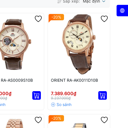
Sắp xếp:
Mặc định
-20%
 RA-AS0009S10B
ORIENT RA-AK0011D10B
.000₫
7.389.600₫
000₫
9.237.000₫
-20%