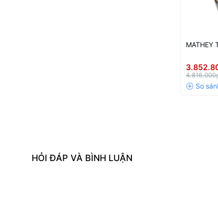
MATHEY T
3.852.8
4.816.000
HỎI ĐÁP VÀ BÌNH LUẬN