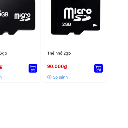
16gb
Thẻ nhớ 2gb
₫
90.000₫