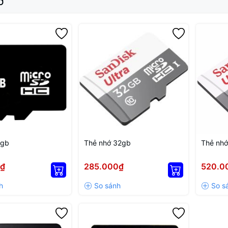
Ớ
8gb
Thẻ nhớ 32gb
Thẻ nh
0₫
285.000₫
520.0