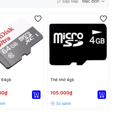
Sắp xếp:
Mặc định
ớ 64gb
Thẻ nhớ 4gb
00₫
105.000₫