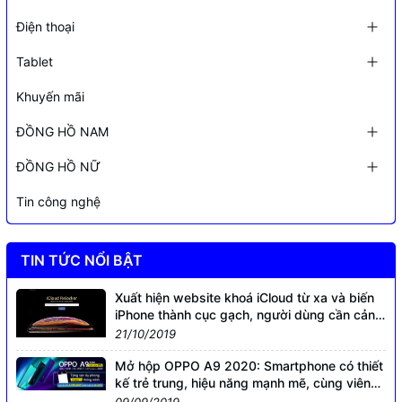
Điện thoại
Tablet
Khuyến mãi
ĐỒNG HỒ NAM
ĐỒNG HỒ NỮ
Tin công nghệ
TIN TỨC NỔI BẬT
Xuất hiện website khoá iCloud từ xa và biến
iPhone thành cục gạch, người dùng cần cảnh
giác
21/10/2019
Mở hộp OPPO A9 2020: Smartphone có thiết
kế trẻ trung, hiệu năng mạnh mẽ, cùng viên
pin khủng
09/09/2019