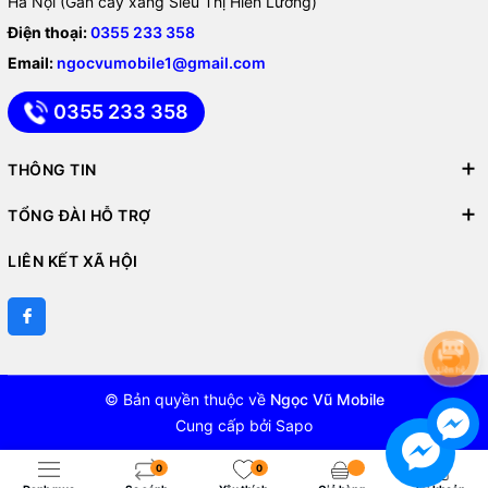
Hà Nội (Gần cây xăng Siêu Thị Hiền Lương)
Điện thoại:
0355 233 358
Email:
ngocvumobile1@gmail.com
0355 233 358
THÔNG TIN
TỔNG ĐÀI HỖ TRỢ
LIÊN KẾT XÃ HỘI
© Bản quyền thuộc về
Ngọc Vũ Mobile
Cung cấp bởi
Sapo
0
0