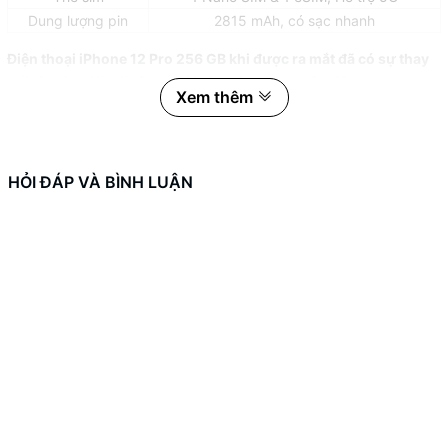
Dung lượng pin
2815 mAh, có sạc nhanh
Điện thoại iPhone 12 Pro 256 GB khi được ra mắt đã có sự thay
đổi lớn về thiết kế bên ngoài và chứa đựng một hiệu năng cực
Xem thêm
khủng bên trong, kèm theo đó là một loạt các công nghệ ấn
tượng về camera, kết nối 5G lần đầu được xuất hiện.
Giống iPhone 5 nhưng phóng to với màn hình tràn viền
HỎI ĐÁP VÀ BÌNH LUẬN
Không nằm ngoài dự đoán, iPhone 12 Pro quay lại thiết kế dạng
hộp với phần khung viền vuông vức, mạnh mẽ đã từng xuất hiện
trên iPhone 5, đồng thời kết thúc kỷ nguyên “bo cong” từ thế hệ
iPhone 6.