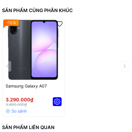
SẢN PHẨM CÙNG PHÂN KHÚC
-15%
Đúng như tên gọi Pro, Apple sử dụng chất liệu thép cao cấp cho
phần khung viền thay vì nhôm như trên điện thoại iPhone
12 và iPhone 12 Mini, mang đến độ bền vượt trội và diện mạo
bóng bẩy sang trọng hơn.
Samsung Galaxy A07
3.290.000₫
3.890.000₫
SẢN PHẨM LIÊN QUAN