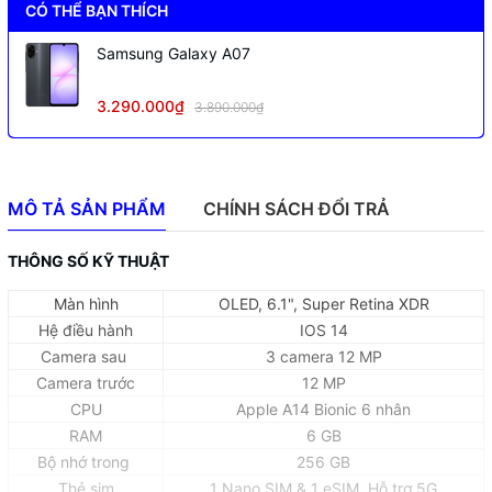
CÓ THỂ BẠN THÍCH
Samsung Galaxy A07
3.290.000₫
3.890.000₫
MÔ TẢ SẢN PHẨM
CHÍNH SÁCH ĐỔI TRẢ
THÔNG SỐ KỸ THUẬT
Màn hình
OLED, 6.1", Super Retina XDR
Hệ điều hành
IOS 14
Camera sau
3 camera 12 MP
Camera trước
12 MP
CPU
Apple A14 Bionic 6 nhân
RAM
6 GB
Bộ nhớ trong
256 GB
Thẻ sim
1 Nano SIM & 1 eSIM, Hỗ trợ 5G