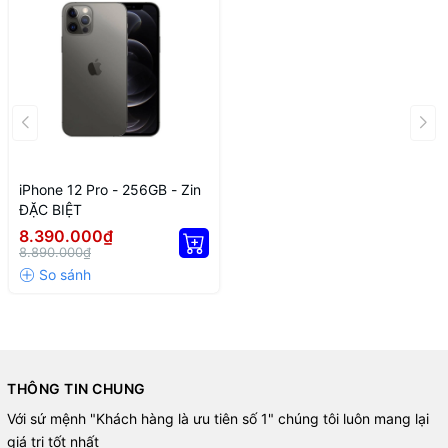
iPhone 12 Pro vẫn có phần khuyết tai thỏ khá lớn do chứa cụm
cảm biến Face ID nhận diện khuôn mặt. Tuy nhiên, điều này
không phải là trở ngại, các ứng dụng cũng đã tối ưu tốt để không
iPhone 12 Pro - 256GB - Zin
bi ảnh hưởng bởi tai thỏ.
ĐẶC BIỆT
8.390.000₫
8.890.000₫
THÔNG TIN CHUNG
Với sứ mệnh "Khách hàng là ưu tiên số 1" chúng tôi luôn mang lại
giá trị tốt nhất