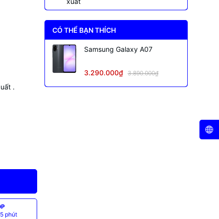
xuất
CÓ THỂ BẠN THÍCH
Samsung Galaxy A07
3.290.000₫
3.890.000₫
uất .
ÓP
 5 phút