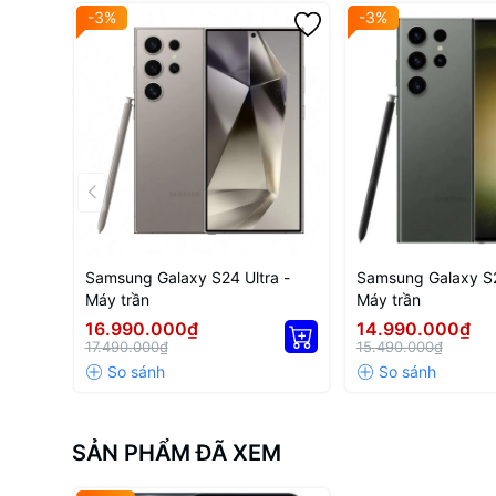
Đắm chìm trong không gian giải trí sống động
-3%
-3%
Chiếc điện thoại Samsung này sở hữu màn hình ấn tượng kí
hơn, chơi game có góc nhìn bao quát và đọc báo hay lướt 
Samsung Galaxy S24 Ultra -
Samsung Galaxy S2
Máy trần
Máy trần
16.990.000₫
14.990.000₫
17.490.000₫
15.490.000₫
SẢN PHẨM ĐÃ XEM