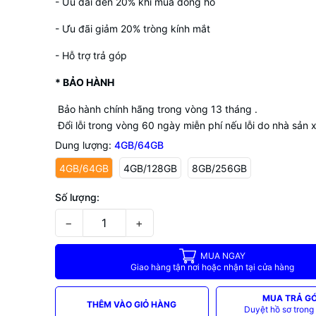
- Ưu đãi đến 20% khi mua đồng hồ
- Ưu đãi giảm 20% tròng kính mắt
- Hỗ trợ trả góp
* BẢO HÀNH
Bảo hành chính hãng trong vòng 13 tháng .
Đổi lỗi trong vòng 60 ngày miễn phí nếu lỗi do nhà sản x
Dung lượng:
4GB/64GB
4GB/64GB
4GB/128GB
8GB/256GB
Số lượng:
−
+
MUA NGAY
Giao hàng tận nơi hoặc nhận tại cửa hàng
MUA TRẢ G
THÊM VÀO GIỎ HÀNG
Duyệt hồ sơ trong