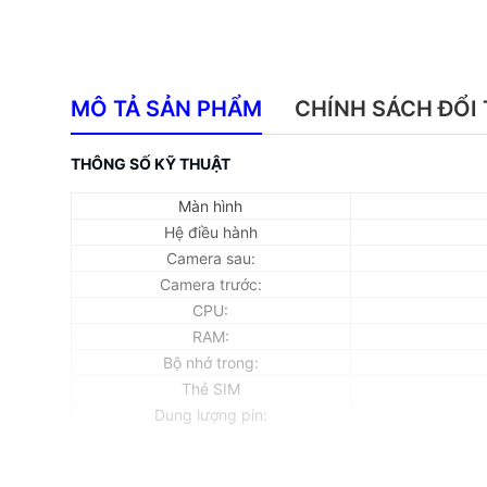
MÔ TẢ SẢN PHẨM
CHÍNH SÁCH ĐỔI 
THÔNG SỐ KỸ THUẬT
Màn hình
Hệ điều hành
Camera sau:
Camera trước:
CPU:
RAM:
Bộ nhớ trong:
Thẻ SIM
Dung lượng pin: