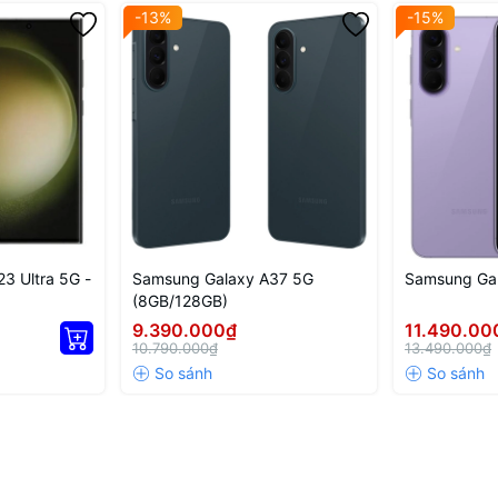
-13%
-15%
ch thước 6.7 inch, mở ra một không gian hiển thị rộng lớn lý tưởng
mạng xã hội cũng hiển thị được nhiều nội dung hơn, giúp giảm đáng 
3 Ultra 5G -
Samsung Galaxy A37 5G
Samsung Ga
(8GB/128GB)
9.390.000₫
11.490.00
10.790.000₫
13.490.000₫