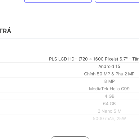
TRẢ
PLS LCD HD+ (720 x 1600 Pixels) 6.7" - Tầ
Android 15
Chính 50 MP & Phụ 2 MP
8 MP
MediaTek Helio G99
4 GB
64 GB
2 Nano SIM
5000 mAh, 25W