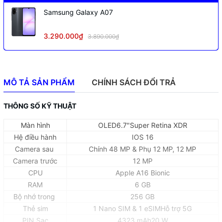
Samsung Galaxy A07
3.290.000₫
3.890.000₫
MÔ TẢ SẢN PHẨM
CHÍNH SÁCH ĐỔI TRẢ
THÔNG SỐ KỸ THUẬT
Màn hình
OLED6.7"Super Retina XDR
Hệ điều hành
IOS 16
Camera sau
Chính 48 MP & Phụ 12 MP, 12 MP
Camera trước
12 MP
CPU
Apple A16 Bionic
RAM
6 GB
Bộ nhớ trong
256 GB
Thẻ sim
1 Nano SIM & 1 eSIMHỗ trợ 5G
PIN,Sạc
4323 mAh20 W