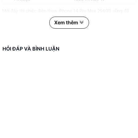
Mới đây thì chiếc điện thoại iPhone 14 Pro Max 256GB cũng đã
được chính thức lộ diện trên toàn cầu và đập tan bao lời đồn đoán
Xem thêm
bấy lâu nay, bên trong máy sẽ được trang bị con chip hiệu năng
khủng cùng sự nâng cấp về camera đến từ nhà Apple.
Diện mạo đẳng cấp dẫn đầu xu thế
HỎI ĐÁP VÀ BÌNH LUẬN
iPhone 14 Pro Max sẽ vẫn giữ lại kiểu thiết kế đặc trưng đến từ
các thế hệ trước như iPhone 13 series với các cạnh vuông vức và
hai mặt gia công phẳng, đây vẫn được xem là kiểu thiết kế rất
thịnh hành và thành công trên thị trường di động tính đến thời
điểm hiện tại.