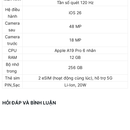
Tần số quét 120 Hz
Hệ điều
iOS 26
hành
Camera
48 MP
sau
Camera
18 MP
trước
CPU
Apple A19 Pro 6 nhân
RAM
12 GB
Bộ nhớ
256 GB
trong
Thẻ sim
2 eSIM (hoạt động cùng lúc), hỗ trợ 5G
PIN,Sạc
Li-Ion, 20W
HỎI ĐÁP VÀ BÌNH LUẬN