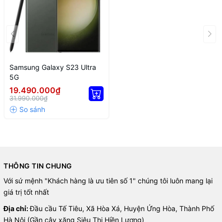
Samsung Galaxy S23 Ultra
5G
Về phần thiết kế camera thì năm nay hãng gần như không có sự
19.490.000₫
thay đổi gì so với Galaxy S22 Ultra, vẫn là cụm camera được bố trí
31.990.000₫
riêng lẻ và được làm nhô lên khá cao.
Tuy nhiên xung quanh các ống kính sẽ được thêm một lớp viền
cao hơn so với bề mặt camera, điều này giúp hạn chế việc trầy
xước bề mặt ống kính rất tốt nên mình cũng yên tâm hơn trong lúc
dùng.
THÔNG TIN CHUNG
Với sứ mệnh "Khách hàng là ưu tiên số 1" chúng tôi luôn mang lại
giá trị tốt nhất
Địa chỉ:
Đầu cầu Tế Tiêu, Xã Hòa Xá, Huyện Ứng Hòa, Thành Phố
Hà Nội (Gần cây xăng Siêu Thị Hiền Lương)