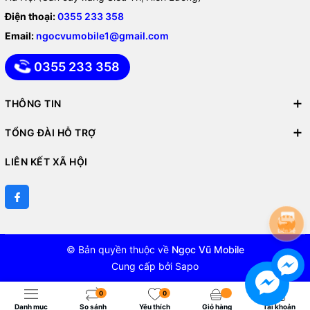
Điện thoại:
0355 233 358
Email:
ngocvumobile1@gmail.com
0355 233 358
THÔNG TIN
Còn về viền xung quanh máy, Galaxy S23 Ultra được bao bọc bởi
bộ khung làm từ nhôm với đặc tính bền bỉ, chắc chắn cùng trọng
TỔNG ĐÀI HỖ TRỢ
lượng được tối ưu cực kỳ hiệu quả.
LIÊN KẾT XÃ HỘI
Bộ khung này được làm theo kiểu bóng loáng giúp máy có thêm
một điểm nhấn đầy nổi bật về thiết kế. Cảm giác khi sờ vào bộ
khung như được phủ một lớp mạ bóng xung quanh, vì thế đây sẽ
không phải là vị trí dễ xước như một bộ phận người người dùng
hoài nghi.
© Bản quyền thuộc về
Ngọc Vũ Mobile
Cung cấp bởi
Sapo
0
0
Danh mục
So sánh
Yêu thích
Giỏ hàng
Tài khoản