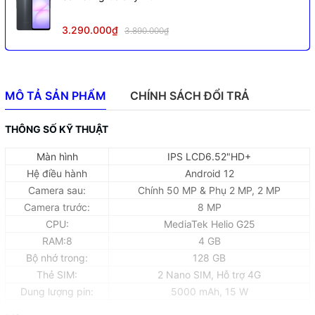
3.290.000₫
3.890.000₫
MÔ TẢ SẢN PHẨM
CHÍNH SÁCH ĐỔI TRẢ
THÔNG SỐ KỸ THUẬT
Màn hình
IPS LCD6.52"HD+
Hệ điều hành
Android 12
Camera sau:
Chính 50 MP & Phụ 2 MP, 2 MP
Camera trước:
8 MP
CPU:
MediaTek Helio G25
RAM:8
4 GB
Bộ nhớ trong:
128 GB
Thẻ SIM:
2 Nano SIM, Hỗ trợ 4G
Dung lượng pin:
5000 mAh, 15 W