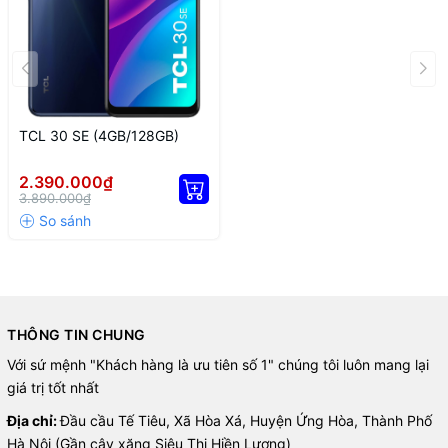
Nhằm đem đến nhiều chế độ chụp phong phú làm đa dạng bộ
sưu tập của bạn thì hãng còn trang bị thêm các tính năng nhờ sự
hỗ trợ đến từ hai cảm biến phụ có chung độ phân giải 2 MP, các
tính năng nổi bật có thể kể đến như: Xóa phông, macro, toàn
TCL 30 SE (4GB/128GB)
cảnh, siêu độ phân giải,...
2.390.000₫
3.890.000₫
THÔNG TIN CHUNG
Với sứ mệnh "Khách hàng là ưu tiên số 1" chúng tôi luôn mang lại
giá trị tốt nhất
Địa chỉ:
Đầu cầu Tế Tiêu, Xã Hòa Xá, Huyện Ứng Hòa, Thành Phố
Hà Nội (Gần cây xăng Siêu Thị Hiền Lương)
Hiệu năng ổn định