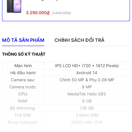
3.290.000₫
3.890.000₫
MÔ TẢ SẢN PHẨM
CHÍNH SÁCH ĐỔI TRẢ
THÔNG SỐ KỸ THUẬT
Màn hình
IPS LCD HD+ (720 x 1612 Pixels)
Hệ điều hành
Android 14
Camera sau:
Chính 50 MP & Phụ 0.08 MP
Camera trước:
8 MP
CPU:
MediaTek Helio G85
RAM:
8 GB
Bộ nhớ trong:
128 GB
Thẻ SIM:
2 Nano SIM
Dung lượng pin:
5000 mAh, 15W