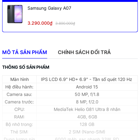
Samsung Galaxy A07
3.290.000₫
3.890.000₫
MÔ TẢ SẢN PHẨM
CHÍNH SÁCH ĐỔI TRẢ
THÔNG SỐ SẢN PHẨM
Màn hình
IPS LCD 6.9" HD+ 6.9" - Tần số quét 120 Hz
Hệ điều hành:
Android 15
Camera sau:
50 MP, f/1.8
Camera trước:
8 MP, f/2.0
CPU:
MediaTek Helio G81 Ultra 8 nhân
RAM:
4GB, 6GB
Bộ nhớ trong:
128 GB
Thẻ SIM:
2 SIM (Nano-SIM)
Dung lượng pin
6000 mAh, sạc nhanh 33W, PD