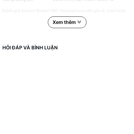
Đánh giá Xiaomi Redmi 15C: Smartphone 4G giá rẻ, màn hình
lớn, pin trâu và hiệu năng đủ dùng
Xem thêm
Trong phân khúc smartphone phổ thông giá rẻ, Xiaomi đã tung ra
mẫu Redmi 15C, một điện thoại 4G tập trung vào pin khủng, màn
hình lớn, sạc nhanh và mức giá dễ tiếp cận.
HỎI ĐÁP VÀ BÌNH LUẬN
Thiết kế đơn giản và cứng cáp, mặt lưng nhám
Redmi 15C mang đến kiểu dáng quen thuộc của dòng máy này,
với thiết kế mặt lưng nhám màu đen, chống bám vân tay khá tốt.
Máy còn có cụm camera kép đặt trong mô-đun hình vuông lớn,
khiến tổng thể trông khá hiện đại và không bị rẻ tiền như nhiều
sản phẩm khác trong tầm giá.