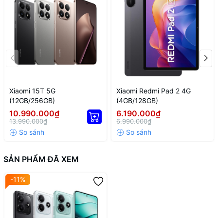
7025-Ultra, bộ xử lý tám nhân 6 nm với tốc độ lên đến 2.5 GHz,
kết hợp cùng RAM 8 GB, giúp máy xử lý mượt mà mọi tác vụ. Dù
duyệt web, sử dụng mạng xã hội hay chơi game nặng, thiết bị vẫn
đảm bảo phản hồi nhanh, chuyển đổi ứng dụng liền mạch mà
không gặp tình trạng giật lag.
Xiaomi 15T 5G
Xiaomi Redmi Pad 2 4G
(12GB/256GB)
(4GB/128GB)
10.990.000₫
6.190.000₫
13.990.000₫
6.990.000₫
SẢN PHẨM ĐÃ XEM
-11%
Camera đa năng, ghi lại khoảnh khắc tuyệt đẹp
Chiếc điện thoại Xiaomi này sở hữu hệ thống camera ấn tượng với