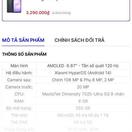
3.290.000₫
3.890.000₫
MÔ TẢ SẢN PHẨM
CHÍNH SÁCH ĐỔI TRẢ
THÔNG SỐ SẢN PHẨM
Màn hình
AMOLED 6.67" - Tần số quét 120 Hz
Hệ điều hành:
Xiaomi HyperOS (Android 14)
Camera sau:
Chính 108 MP & Phụ 8 MP, 2 MP
Camera trước:
20 MP
CPU:
MediaTek Dimensity 7025-Ultra 5G 8 nhân
RAM:
8 GB
Bộ nhớ trong:
256 GB
Thẻ nhớ:
MicroSD, hỗ trợ tối đa 1 TB
Thẻ SIM:
Hỗ trợ 5G
Dung lượng pin
5110 mAh, 45W