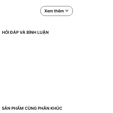
Xiaomi Redmi Note 14 5G là chiếc smartphone toàn diện với
Xem thêm
màn hình AMOLED 6.67 inch, tần số quét 120 Hz, vi xử lý
MediaTek Dimensity 7025-Ultra và RAM 8 GB, đảm bảo hiệu
năng mạnh mẽ. Camera chính 108 MP hỗ trợ OIS giúp chụp ảnh
sắc nét, trong khi viên pin 5110 mAh cùng sạc nhanh 45W
HỎI ĐÁP VÀ BÌNH LUẬN
mang đến thời gian sử dụng bền bỉ.
Hình ảnh sống động, trải nghiệm đắm chìm
Xiaomi Redmi Note 14 5G được trang bị màn hình AMOLED 6.67
inch độ phân giải 1080 x 2400 pixels, mang đến màu sắc rực rỡ,
độ tương phản cao và hình ảnh sắc nét. Nhờ không gian hiển thị
rộng rãi, mọi trải nghiệm từ duyệt web, xem video đến chơi game
hay đa nhiệm đều trở nên sống động và cuốn hút hơn.
SẢN PHẨM CÙNG PHÂN KHÚC