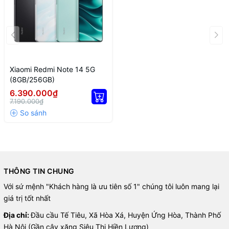
camera chính 108 MP, hứa hẹn sẽ chụp những bức ảnh tuyệt đẹp
với độ chi tiết và rõ nét vượt trội, cho phép bạn lưu giữ những kỷ
niệm của mình với chất lượng sống động, ngay cả trong điều kiện
ánh sáng khó khăn.
Xiaomi Redmi Note 14 5G
(8GB/256GB)
6.390.000₫
7.190.000₫
THÔNG TIN CHUNG
Với sứ mệnh "Khách hàng là ưu tiên số 1" chúng tôi luôn mang lại
Redmi Note 14 5G giúp bạn chụp cận cảnh rõ nét với camera
giá trị tốt nhất
macro 2 MP, cho phép bắt trọn những chi tiết nhỏ mà mắt thường
khó thấy. Ngoài ra, camera góc siêu rộng 8 MP giúp bạn thu trọn
Địa chỉ:
Đầu cầu Tế Tiêu, Xã Hòa Xá, Huyện Ứng Hòa, Thành Phố
cảnh vật rộng lớn, chụp ảnh nhóm dễ dàng hay ghi lại những
Hà Nội (Gần cây xăng Siêu Thị Hiền Lương)